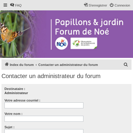
FAQ
S’enregistrer
Connexion
R
Index du forum
Contacter un administrateur du forum
e
Contacter un administrateur du forum
c
h
Destinataire :
Administrateur
e
r
Votre adresse courriel :
c
Votre nom :
h
e
Sujet :
r