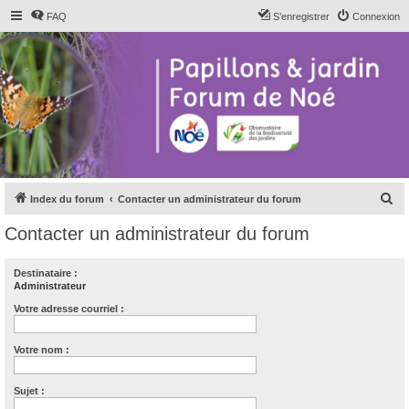
FAQ
S’enregistrer
Connexion
R
Index du forum
Contacter un administrateur du forum
e
Contacter un administrateur du forum
c
h
Destinataire :
Administrateur
e
r
Votre adresse courriel :
c
Votre nom :
h
e
Sujet :
r