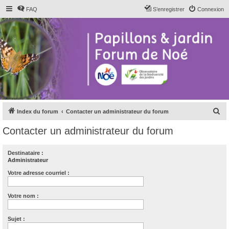
FAQ
S’enregistrer
Connexion
R
Index du forum
Contacter un administrateur du forum
e
Contacter un administrateur du forum
c
h
Destinataire :
Administrateur
e
r
Votre adresse courriel :
c
Votre nom :
h
e
Sujet :
r