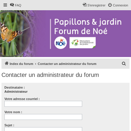
FAQ
S’enregistrer
Connexion
R
Index du forum
Contacter un administrateur du forum
e
Contacter un administrateur du forum
c
h
Destinataire :
Administrateur
e
r
Votre adresse courriel :
c
Votre nom :
h
e
Sujet :
r