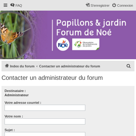
FAQ
S’enregistrer
Connexion
R
Index du forum
Contacter un administrateur du forum
e
Contacter un administrateur du forum
c
h
Destinataire :
Administrateur
e
r
Votre adresse courriel :
c
Votre nom :
h
e
Sujet :
r