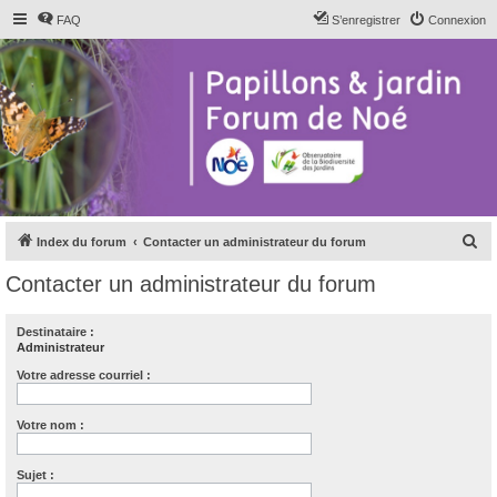
FAQ
S’enregistrer
Connexion
R
Index du forum
Contacter un administrateur du forum
e
Contacter un administrateur du forum
c
h
Destinataire :
Administrateur
e
r
Votre adresse courriel :
c
Votre nom :
h
e
Sujet :
r