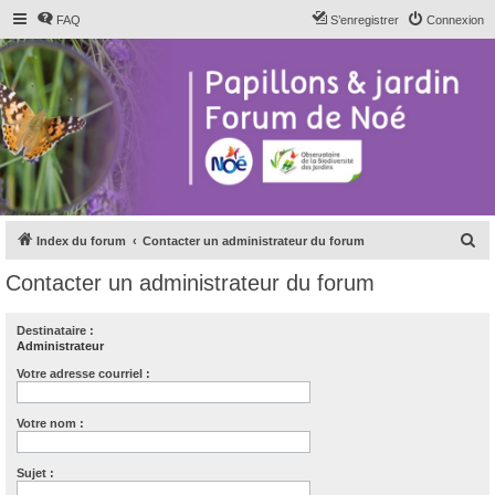
FAQ
S’enregistrer
Connexion
R
Index du forum
Contacter un administrateur du forum
e
Contacter un administrateur du forum
c
h
Destinataire :
Administrateur
e
r
Votre adresse courriel :
c
Votre nom :
h
e
Sujet :
r