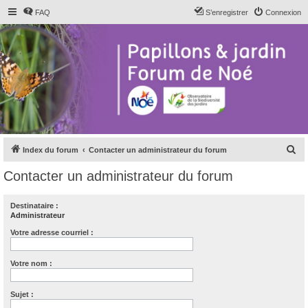
FAQ
S’enregistrer
Connexion
R
Index du forum
Contacter un administrateur du forum
e
Contacter un administrateur du forum
c
h
Destinataire :
Administrateur
e
r
Votre adresse courriel :
c
Votre nom :
h
e
Sujet :
r