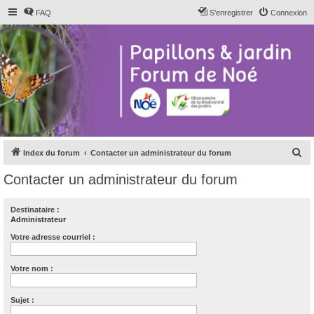
FAQ
S’enregistrer
Connexion
R
Index du forum
Contacter un administrateur du forum
e
Contacter un administrateur du forum
c
h
Destinataire :
Administrateur
e
r
Votre adresse courriel :
c
Votre nom :
h
e
Sujet :
r