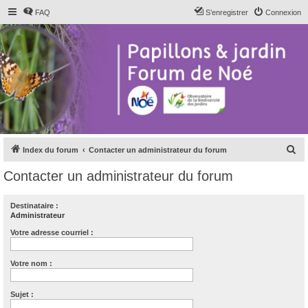
FAQ
S’enregistrer
Connexion
R
Index du forum
Contacter un administrateur du forum
e
Contacter un administrateur du forum
c
h
Destinataire :
Administrateur
e
r
Votre adresse courriel :
c
Votre nom :
h
e
Sujet :
r