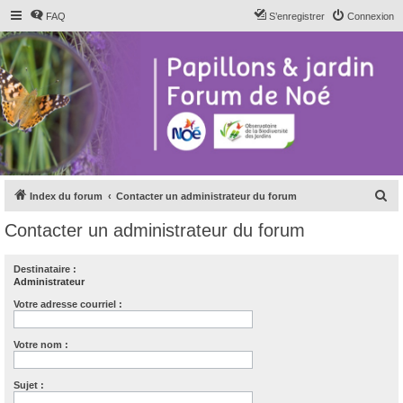
FAQ
S’enregistrer
Connexion
R
Index du forum
Contacter un administrateur du forum
e
Contacter un administrateur du forum
c
h
Destinataire :
Administrateur
e
r
Votre adresse courriel :
c
Votre nom :
h
e
Sujet :
r