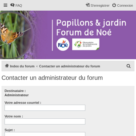
FAQ
S’enregistrer
Connexion
R
Index du forum
Contacter un administrateur du forum
e
Contacter un administrateur du forum
c
h
Destinataire :
Administrateur
e
r
Votre adresse courriel :
c
Votre nom :
h
e
Sujet :
r