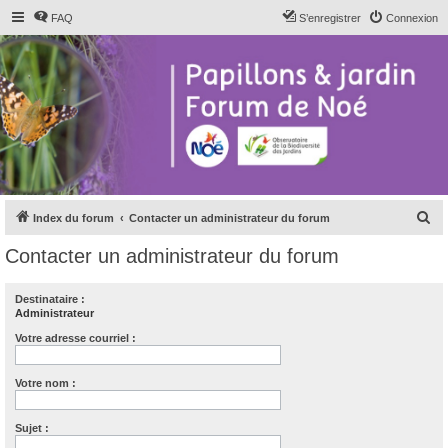
FAQ
S’enregistrer
Connexion
R
Index du forum
Contacter un administrateur du forum
e
Contacter un administrateur du forum
c
h
Destinataire :
Administrateur
e
r
Votre adresse courriel :
c
Votre nom :
h
e
Sujet :
r