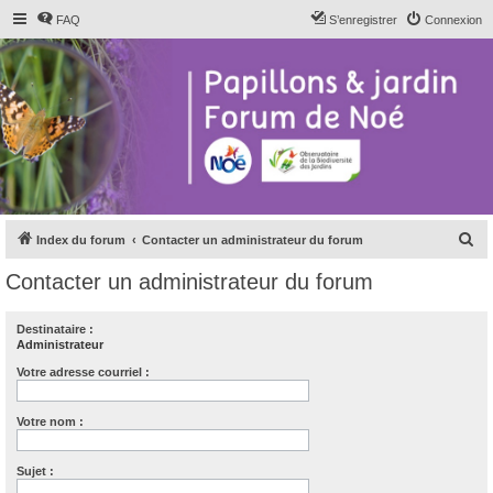
FAQ
S’enregistrer
Connexion
R
Index du forum
Contacter un administrateur du forum
e
Contacter un administrateur du forum
c
h
Destinataire :
Administrateur
e
r
Votre adresse courriel :
c
Votre nom :
h
e
Sujet :
r