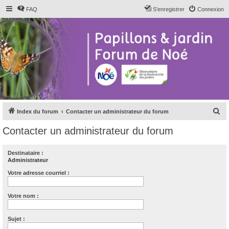
FAQ
S’enregistrer
Connexion
R
Index du forum
Contacter un administrateur du forum
e
Contacter un administrateur du forum
c
h
Destinataire :
Administrateur
e
r
Votre adresse courriel :
c
Votre nom :
h
e
Sujet :
r