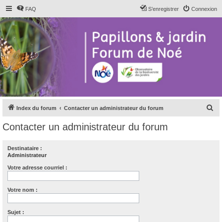
FAQ
S’enregistrer
Connexion
R
Index du forum
Contacter un administrateur du forum
e
Contacter un administrateur du forum
c
h
Destinataire :
Administrateur
e
r
Votre adresse courriel :
c
Votre nom :
h
e
Sujet :
r