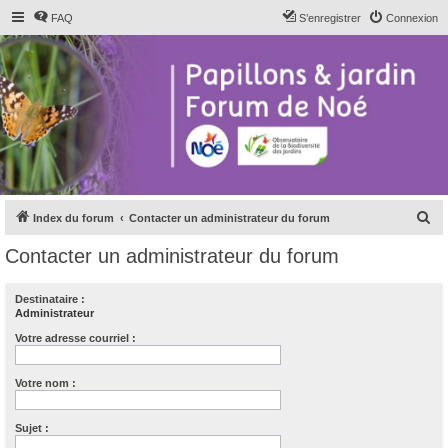
FAQ
S’enregistrer
Connexion
R
Index du forum
Contacter un administrateur du forum
e
Contacter un administrateur du forum
c
h
Destinataire :
Administrateur
e
r
Votre adresse courriel :
c
Votre nom :
h
e
Sujet :
r