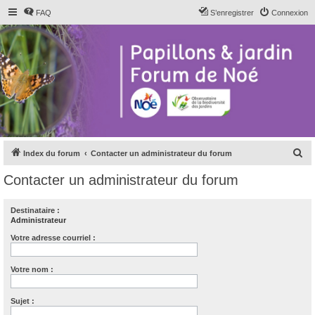
FAQ
S’enregistrer
Connexion
R
Index du forum
Contacter un administrateur du forum
e
Contacter un administrateur du forum
c
h
Destinataire :
Administrateur
e
r
Votre adresse courriel :
c
Votre nom :
h
e
Sujet :
r