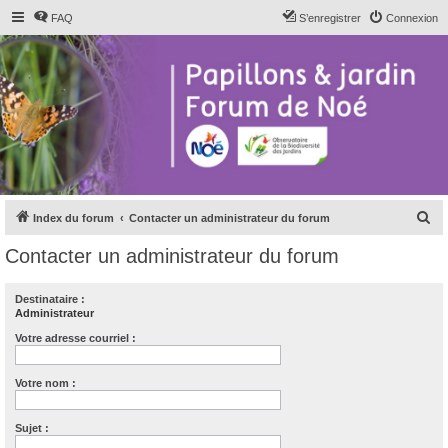
FAQ
S’enregistrer
Connexion
R
Index du forum
Contacter un administrateur du forum
e
Contacter un administrateur du forum
c
h
Destinataire :
Administrateur
e
r
Votre adresse courriel :
c
Votre nom :
h
e
Sujet :
r