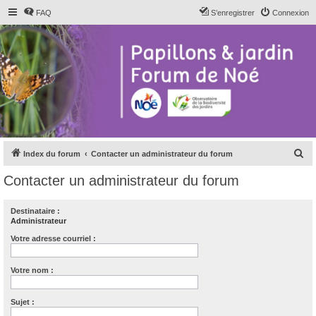
FAQ
S’enregistrer
Connexion
R
Index du forum
Contacter un administrateur du forum
e
Contacter un administrateur du forum
c
h
Destinataire :
Administrateur
e
r
Votre adresse courriel :
c
Votre nom :
h
e
Sujet :
r