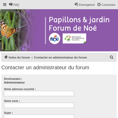
FAQ
S’enregistrer
Connexion
R
Index du forum
Contacter un administrateur du forum
e
Contacter un administrateur du forum
c
h
Destinataire :
Administrateur
e
r
Votre adresse courriel :
c
Votre nom :
h
e
Sujet :
r