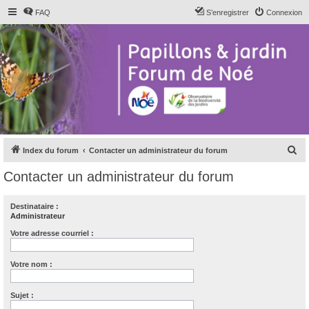
FAQ
S’enregistrer
Connexion
R
Index du forum
Contacter un administrateur du forum
e
Contacter un administrateur du forum
c
h
Destinataire :
Administrateur
e
r
Votre adresse courriel :
c
Votre nom :
h
e
Sujet :
r