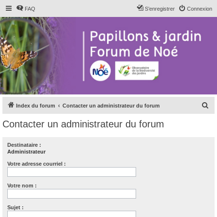
FAQ
S’enregistrer
Connexion
R
Index du forum
Contacter un administrateur du forum
e
Contacter un administrateur du forum
c
h
Destinataire :
Administrateur
e
r
Votre adresse courriel :
c
Votre nom :
h
e
Sujet :
r