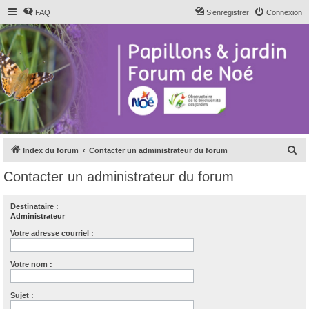
FAQ
S’enregistrer
Connexion
R
Index du forum
Contacter un administrateur du forum
e
Contacter un administrateur du forum
c
h
Destinataire :
Administrateur
e
r
Votre adresse courriel :
c
Votre nom :
h
e
Sujet :
r