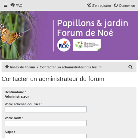
FAQ
S’enregistrer
Connexion
R
Index du forum
Contacter un administrateur du forum
e
Contacter un administrateur du forum
c
h
Destinataire :
Administrateur
e
r
Votre adresse courriel :
c
Votre nom :
h
e
Sujet :
r