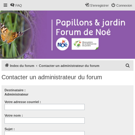
FAQ
S’enregistrer
Connexion
R
Index du forum
Contacter un administrateur du forum
e
Contacter un administrateur du forum
c
h
Destinataire :
Administrateur
e
r
Votre adresse courriel :
c
Votre nom :
h
e
Sujet :
r