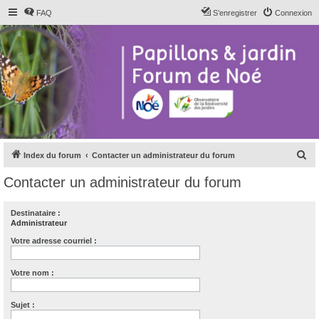
FAQ
S’enregistrer
Connexion
R
Index du forum
Contacter un administrateur du forum
e
Contacter un administrateur du forum
c
h
Destinataire :
Administrateur
e
r
Votre adresse courriel :
c
Votre nom :
h
e
Sujet :
r