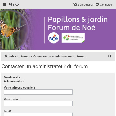
FAQ
S’enregistrer
Connexion
R
Index du forum
Contacter un administrateur du forum
e
Contacter un administrateur du forum
c
h
Destinataire :
Administrateur
e
r
Votre adresse courriel :
c
Votre nom :
h
e
Sujet :
r