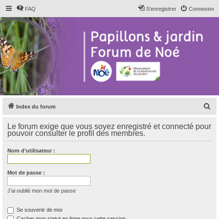
FAQ
S’enregistrer
Connexion
R
Index du forum
e
Le forum exige que vous soyez enregistré et connecté pour
c
pouvoir consulter le profil des membres.
h
Nom d’utilisateur :
e
r
Mot de passe :
c
h
J’ai oublié mon mot de passe
e
Se souvenir de moi
r
Cacher mon statut en ligne pour cette session