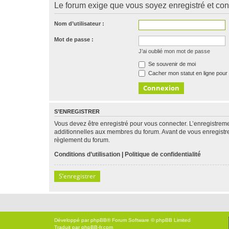
Le forum exige que vous soyez enregistré et con
Nom d’utilisateur :
Mot de passe :
J’ai oublié mon mot de passe
Se souvenir de moi
Cacher mon statut en ligne pour 
S’ENREGISTRER
Vous devez être enregistré pour vous connecter. L’enregistre
additionnelles aux membres du forum. Avant de vous enregistrer,
règlement du forum.
Conditions d’utilisation
|
Politique de confidentialité
S’enregistrer
Développé par
phpBB
® Forum Software © phpBB Limited
Traduit par
phpBB-fr.com