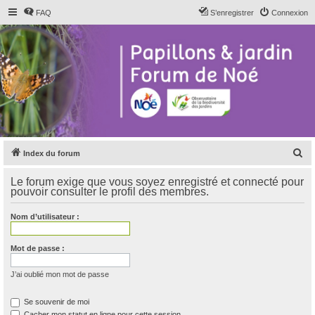
FAQ
S’enregistrer
Connexion
R
Index du forum
e
Le forum exige que vous soyez enregistré et connecté pour
c
pouvoir consulter le profil des membres.
h
Nom d’utilisateur :
e
r
Mot de passe :
c
h
J’ai oublié mon mot de passe
e
Se souvenir de moi
r
Cacher mon statut en ligne pour cette session