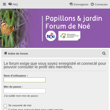
FAQ
S’enregistrer
Connexion
R
Index du forum
e
Le forum exige que vous soyez enregistré et connecté pour
c
pouvoir consulter le profil des membres.
h
Nom d’utilisateur :
e
r
Mot de passe :
c
h
J’ai oublié mon mot de passe
e
Se souvenir de moi
r
Cacher mon statut en ligne pour cette session