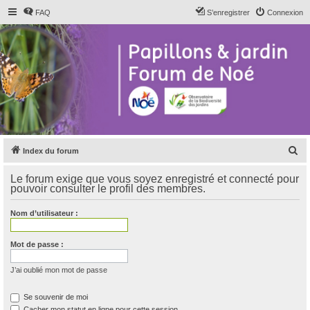
FAQ
S’enregistrer
Connexion
R
Index du forum
e
Le forum exige que vous soyez enregistré et connecté pour
c
pouvoir consulter le profil des membres.
h
Nom d’utilisateur :
e
r
Mot de passe :
c
h
J’ai oublié mon mot de passe
e
Se souvenir de moi
r
Cacher mon statut en ligne pour cette session