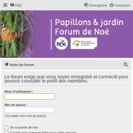
FAQ
S’enregistrer
Connexion
R
Index du forum
e
Le forum exige que vous soyez enregistré et connecté pour
c
pouvoir consulter le profil des membres.
h
Nom d’utilisateur :
e
r
Mot de passe :
c
h
J’ai oublié mon mot de passe
e
Se souvenir de moi
r
Cacher mon statut en ligne pour cette session