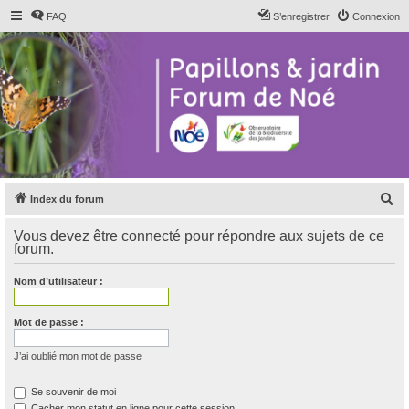
FAQ
S’enregistrer
Connexion
R
Index du forum
e
Vous devez être connecté pour répondre aux sujets de ce
c
forum.
h
Nom d’utilisateur :
e
r
Mot de passe :
c
h
J’ai oublié mon mot de passe
e
Se souvenir de moi
r
Cacher mon statut en ligne pour cette session