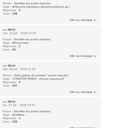
Forum :
Identifier les autres insectes
Sujet :
►Mouche prédatrice (Aneomochtherus sp.)
Réponses :
5
Vues :
299
Aller au message
par
Michi
ven. 31 juil. , 2026 12:35
Forum :
Identifier les autres insectes
Sujet :
Mini-punaise
Réponses :
2
Vues :
60
Aller au message
par
Michi
mar. 28 juil. , 2026 11:20
Forum :
Votre galerie de portraits "autres insectes"
Sujet :
STREPSIPTÈRES - (Xenos vesparum)*
Réponses :
0
Vues :
287
Aller au message
par
Michi
lun. 27 juil. , 2026 10:53
Forum :
Identifier les autres insectes
Sujet :
Mutillidae
Réponses :
1
Vues :
206
Aller au message