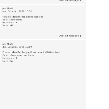
Aller au message
par
Michi
mar. 04 août , 2026 10:54
Forum :
Identifier les autres insectes
Sujet :
Ectemnius
Réponses :
4
Vues :
62
Aller au message
par
Michi
dim. 02 août , 2026 10:19
Forum :
Identifier les papillons de nuit (Hétérocères)
Sujet :
Avez vous une Idaea
Réponses :
0
Vues :
50