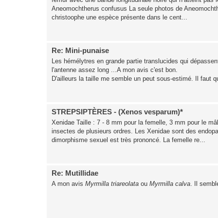
Aneomochtherus confusus La seule photos de Aneomochtheru
christoophe une espèce présente dans le cent...
Re: Mini-punaise
Les hémélytres en grande partie translucides qui dépassent
l'antenne assez long ...A mon avis c'est bon.
D'ailleurs la taille me semble un peut sous-estimé. Il faut 
STREPSIPTÈRES - (Xenos vesparum)*
Xenidae Taille : 7 - 8 mm pour la femelle, 3 mm pour le m
insectes de plusieurs ordres. Les Xenidae sont des endop
dimorphisme sexuel est très prononcé. La femelle re...
Re: Mutillidae
A mon avis
Myrmilla triareolata
ou
Myrmilla calva
. Il sembl