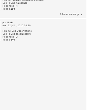
Sujet :
Une naissance
Réponses :
4
Vues :
286
Aller au message
par
Michi
mer. 22 juil. , 2026 09:30
Forum :
Vos Observations
Sujet :
Des envahisseurs
Réponses :
3
Vues :
340