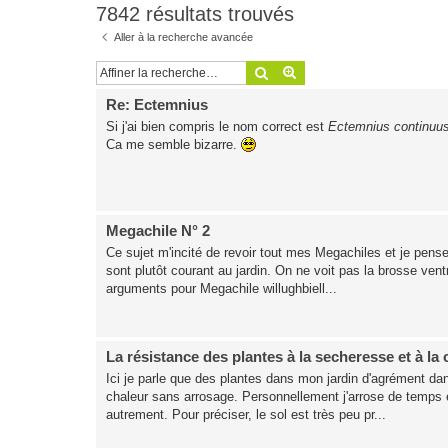
7842 résultats trouvés
Aller à la recherche avancée
Rechercher
Recherche avancée
Re: Ectemnius
Si j'ai bien compris le nom correct est
Ectemnius continuus
Ca me semble bizarre.
Megachile N° 2
Ce sujet m'incité de revoir tout mes Megachiles et je pense
sont plutôt courant au jardin. On ne voit pas la brosse ven
arguments pour Megachile willughbiell...
La résistance des plantes à la secheresse et à la 
Ici je parle que des plantes dans mon jardin d'agrément da
chaleur sans arrosage. Personnellement j'arrose de temps
autrement. Pour préciser, le sol est très peu pr...