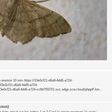
e environ 10 mm https://33e0cf21-d6a9-4dd5-a724-
33e0cf21-d6a9-4dd5-a724-
3e0cf21-d6a9-4dd5-a724-ccfbf7f507f1.svc.edge.scw.cloud/phppPJon...
usus)
tiers apical sur les pattes 1 et 2 C'est la raison pourquoi j'ai exclu