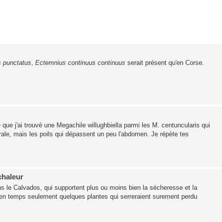
 punctatus
,
Ectemnius continuus continuus
serait présent qu'en Corse.
 que j'ai trouvé une Megachile willughbiella parmi les M. centuncularis qui
trale, mais les poils qui dépassent un peu l'abdomen. Je répète tes
chaleur
ns le Calvados, qui supportent plus ou moins bien la sécheresse et la
 en temps seulement quelques plantes qui serreraient surement perdu