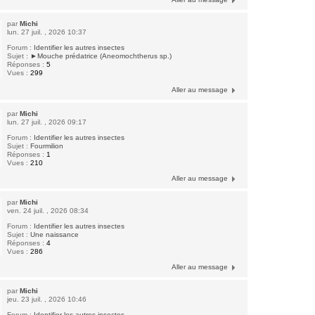
par
Michi
lun. 27 juil. , 2026 10:37
Forum :
Identifier les autres insectes
Sujet :
►Mouche prédatrice (Aneomochtherus sp.)
Réponses :
5
Vues :
299
Aller au message
par
Michi
lun. 27 juil. , 2026 09:17
Forum :
Identifier les autres insectes
Sujet :
Fourmilion
Réponses :
1
Vues :
210
Aller au message
par
Michi
ven. 24 juil. , 2026 08:34
Forum :
Identifier les autres insectes
Sujet :
Une naissance
Réponses :
4
Vues :
286
Aller au message
par
Michi
jeu. 23 juil. , 2026 10:46
Forum :
Identifier les autres insectes