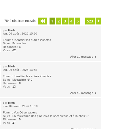
1
2
3
4
5
523
Page
1
sur
523
Suivante
7842 résultats trouvés
…
par
Michi
jeu. 06 août , 2026 15:20
Forum :
Identifier les autres insectes
Sujet :
Ectemnius
Réponses :
4
Vues :
62
Aller au message
par
Michi
jeu. 06 août , 2026 14:58
Forum :
Identifier les autres insectes
Sujet :
Megachile N° 2
Réponses :
0
Vues :
13
Aller au message
par
Michi
mar. 04 août , 2026 15:10
Forum :
Vos Observations
Sujet :
La résistance des plantes à la secheresse et à la chaleur
Réponses :
0
Vues :
47