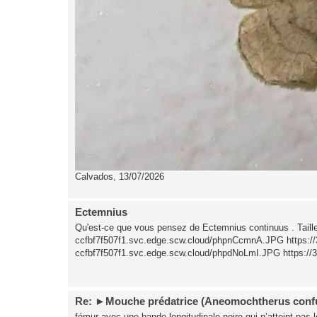
Calvados, 13/07/2026
Ectemnius
Qu'est-ce que vous pensez de Ectemnius continuus . Taill
ccfbf7f507f1.svc.edge.scw.cloud/phpnCcmnA.JPG https://
ccfbf7f507f1.svc.edge.scw.cloud/phpdNoLmI.JPG https://3
Re: ►Mouche prédatrice (Aneomochtherus conf
fémur avec une bande longitudinale noire qui n’atteint pas le 