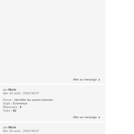
Aller au message
par
Michi
dim. 02 août , 2026 09:57
Forum :
Identifier les autres insectes
Sujet :
Ectemnius
Réponses :
4
Vues :
62
Aller au message
par
Michi
dim. 02 août , 2026 09:07