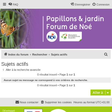
FAQ
S’enregistrer
Connexion
R
Index du forum
Rechercher
Sujets actifs
e
Sujets actifs
c
Aller à la recherche avancée
h
0 résultat trouvé • Page
1
sur
1
e
Aucun sujet ou message ne correspond à vos critères de recherche.
r
0 résultat trouvé • Page
1
sur
1
c
Aller à
h
Nous contacter
Supprimer les cookies
Heures au format
UTC+01:00
e
r
Développé