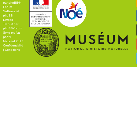
par
phpBB
®
Forum
Software ©
phpBB
Limited
Traduit par
phpBB-fr.com
Style
proflat
par ©
Mazeltof
2017
Confidentialité
|
Conditions