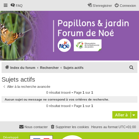
FAQ
S’enregistrer
Connexion
R
Index du forum
Rechercher
Sujets actifs
e
Sujets actifs
c
Aller à la recherche avancée
h
0 résultat trouvé • Page
1
sur
1
e
Aucun sujet ou message ne correspond à vos critères de recherche.
r
0 résultat trouvé • Page
1
sur
1
c
Aller à
h
Nous contacter
Supprimer les cookies
Heures au format
UTC+01:00
e
r
Développé