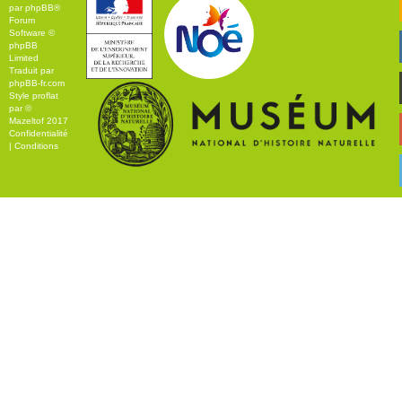
par
phpBB
®
Forum
Software ©
phpBB
Limited
Traduit par
phpBB-fr.com
Style
proflat
par ©
Mazeltof
2017
Confidentialité
|
Conditions