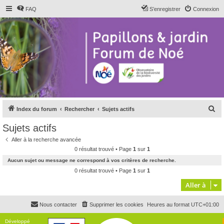
FAQ
S’enregistrer
Connexion
R
Index du forum
Rechercher
Sujets actifs
e
Sujets actifs
c
Aller à la recherche avancée
h
0 résultat trouvé • Page
1
sur
1
e
Aucun sujet ou message ne correspond à vos critères de recherche.
r
0 résultat trouvé • Page
1
sur
1
c
Aller à
h
Nous contacter
Supprimer les cookies
Heures au format
UTC+01:00
e
r
Développé