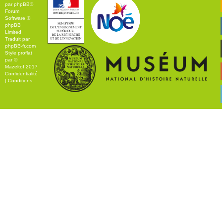
par
phpBB
®
Forum
Software ©
phpBB
Limited
Traduit par
phpBB-fr.com
Style
proflat
par ©
Mazeltof
2017
Confidentialité
|
Conditions