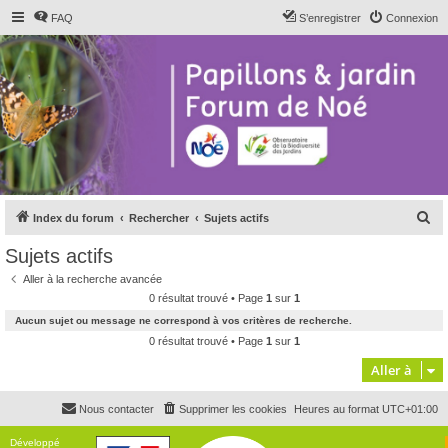
FAQ
S’enregistrer
Connexion
R
Index du forum
Rechercher
Sujets actifs
e
Sujets actifs
c
Aller à la recherche avancée
h
0 résultat trouvé • Page
1
sur
1
e
Aucun sujet ou message ne correspond à vos critères de recherche.
r
0 résultat trouvé • Page
1
sur
1
c
Aller à
h
Nous contacter
Supprimer les cookies
Heures au format
UTC+01:00
e
r
Développé