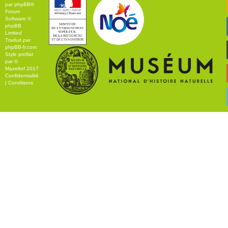
par
phpBB
®
Forum
Software ©
phpBB
Limited
Traduit par
phpBB-fr.com
Style
proflat
par ©
Mazeltof
2017
Confidentialité
|
Conditions