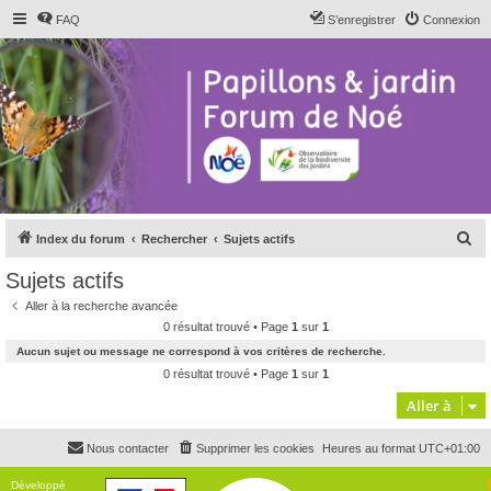
FAQ
S’enregistrer
Connexion
R
Index du forum
Rechercher
Sujets actifs
e
Sujets actifs
c
Aller à la recherche avancée
h
0 résultat trouvé • Page
1
sur
1
e
Aucun sujet ou message ne correspond à vos critères de recherche.
r
0 résultat trouvé • Page
1
sur
1
c
Aller à
h
Nous contacter
Supprimer les cookies
Heures au format
UTC+01:00
e
r
Développé