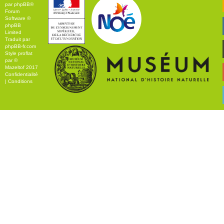
par
phpBB
®
Forum
Software ©
phpBB
Limited
Traduit par
phpBB-fr.com
Style
proflat
par ©
Mazeltof
2017
Confidentialité
|
Conditions