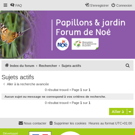
FAQ
S’enregistrer
Connexion
R
Index du forum
Rechercher
Sujets actifs
e
Sujets actifs
c
Aller à la recherche avancée
h
0 résultat trouvé • Page
1
sur
1
e
Aucun sujet ou message ne correspond à vos critères de recherche.
r
0 résultat trouvé • Page
1
sur
1
c
Aller à
h
Nous contacter
Supprimer les cookies
Heures au format
UTC+01:00
e
r
Développé