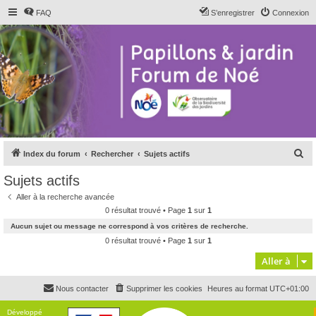
FAQ
S’enregistrer
Connexion
R
Index du forum
Rechercher
Sujets actifs
e
Sujets actifs
c
Aller à la recherche avancée
h
0 résultat trouvé • Page
1
sur
1
e
Aucun sujet ou message ne correspond à vos critères de recherche.
r
0 résultat trouvé • Page
1
sur
1
c
Aller à
h
Nous contacter
Supprimer les cookies
Heures au format
UTC+01:00
e
r
Développé