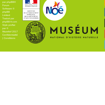
par
phpBB
®
Forum
Software ©
phpBB
Limited
Traduit par
phpBB-fr.com
Style
proflat
par ©
Mazeltof
2017
Confidentialité
|
Conditions