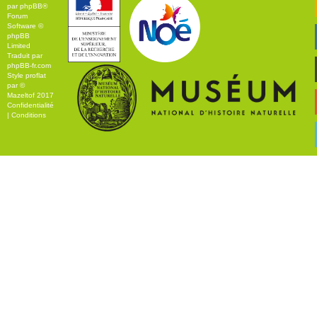
par
phpBB
®
Forum
Software ©
phpBB
Limited
Traduit par
phpBB-fr.com
Style
proflat
par ©
Mazeltof
2017
Confidentialité
|
Conditions