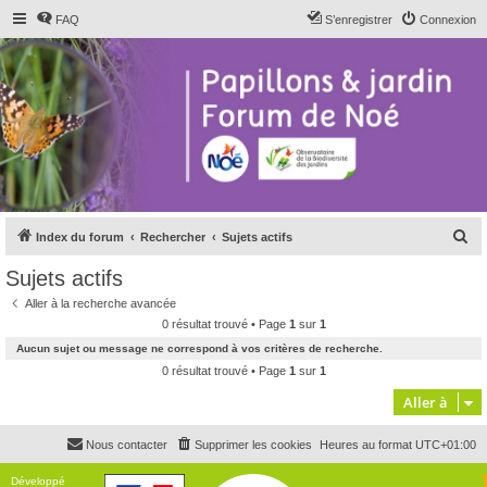
FAQ
S’enregistrer
Connexion
R
Index du forum
Rechercher
Sujets actifs
e
Sujets actifs
c
Aller à la recherche avancée
h
0 résultat trouvé • Page
1
sur
1
e
Aucun sujet ou message ne correspond à vos critères de recherche.
r
0 résultat trouvé • Page
1
sur
1
c
Aller à
h
Nous contacter
Supprimer les cookies
Heures au format
UTC+01:00
e
r
Développé