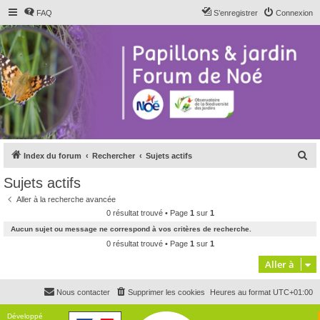
FAQ
S’enregistrer
Connexion
R
Index du forum
Rechercher
Sujets actifs
e
Sujets actifs
c
Aller à la recherche avancée
h
0 résultat trouvé • Page
1
sur
1
e
Aucun sujet ou message ne correspond à vos critères de recherche.
r
0 résultat trouvé • Page
1
sur
1
c
Aller à
h
Nous contacter
Supprimer les cookies
Heures au format
UTC+01:00
e
r
Développé