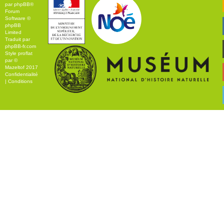
par
phpBB
®
Forum
Software ©
phpBB
Limited
Traduit par
phpBB-fr.com
Style
proflat
par ©
Mazeltof
2017
Confidentialité
|
Conditions