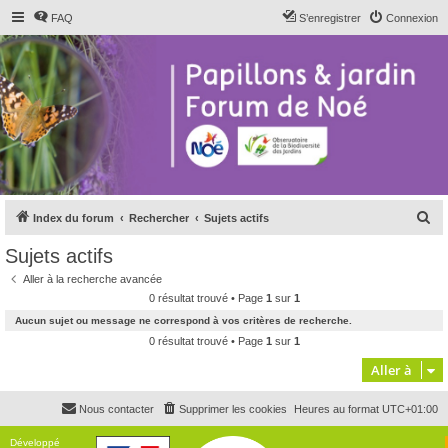
FAQ
S’enregistrer
Connexion
R
Index du forum
Rechercher
Sujets actifs
e
Sujets actifs
c
Aller à la recherche avancée
h
0 résultat trouvé • Page
1
sur
1
e
Aucun sujet ou message ne correspond à vos critères de recherche.
r
0 résultat trouvé • Page
1
sur
1
c
Aller à
h
Nous contacter
Supprimer les cookies
Heures au format
UTC+01:00
e
r
Développé