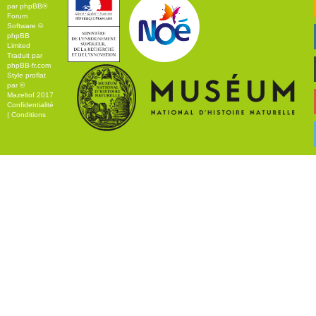
par
phpBB
®
Forum
Software ©
phpBB
Limited
Traduit par
phpBB-fr.com
Style
proflat
par ©
Mazeltof
2017
Confidentialité
|
Conditions