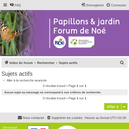
FAQ
S’enregistrer
Connexion
R
Index du forum
Rechercher
Sujets actifs
e
Sujets actifs
c
Aller à la recherche avancée
h
0 résultat trouvé • Page
1
sur
1
e
Aucun sujet ou message ne correspond à vos critères de recherche.
r
0 résultat trouvé • Page
1
sur
1
c
Aller à
h
Nous contacter
Supprimer les cookies
Heures au format
UTC+01:00
e
r
Développé