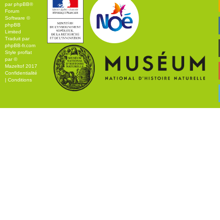
par
phpBB
®
Forum
Software ©
phpBB
Limited
Traduit par
phpBB-fr.com
Style
proflat
par ©
Mazeltof
2017
Confidentialité
|
Conditions