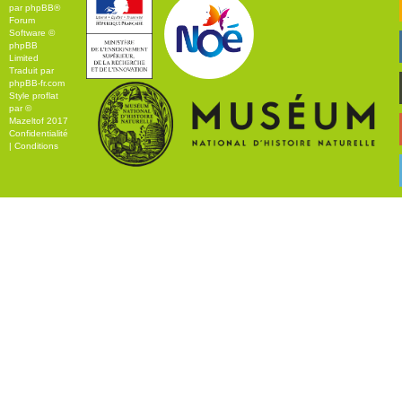
par
phpBB
®
Forum
Software ©
phpBB
Limited
Traduit par
phpBB-fr.com
Style
proflat
par ©
Mazeltof
2017
Confidentialité
|
Conditions