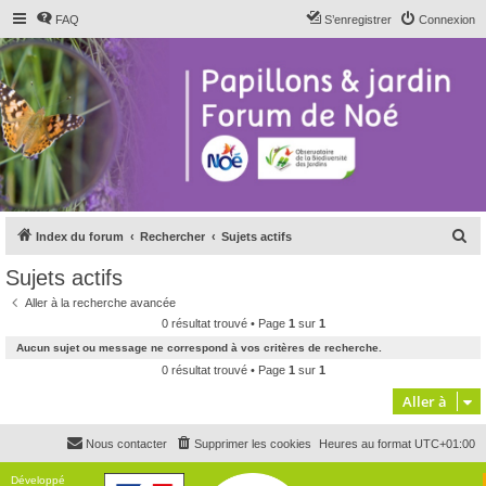
FAQ
S’enregistrer
Connexion
R
Index du forum
Rechercher
Sujets actifs
e
Sujets actifs
c
Aller à la recherche avancée
h
0 résultat trouvé • Page
1
sur
1
e
Aucun sujet ou message ne correspond à vos critères de recherche.
r
0 résultat trouvé • Page
1
sur
1
c
Aller à
h
Nous contacter
Supprimer les cookies
Heures au format
UTC+01:00
e
r
Développé