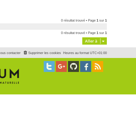
0 résultat trouvé • Page
1
sur
1
0 résultat trouvé • Page
1
sur
1
Aller à
ous contacter
Supprimer les cookies
Heures au format
UTC+01:00