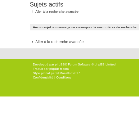
Sujets actifs
Aller à la recherche avancée
Aucun sujet ou message ne correspond à vos critères de recherche.
Aller à la recherche avancée
Développé par
phpBB
® Forum Software © phpBB Limited
Traduit par
phpBB-fr.com
Style
proflat
par ©
Mazeltof
2017
Confidentialité
|
Conditions