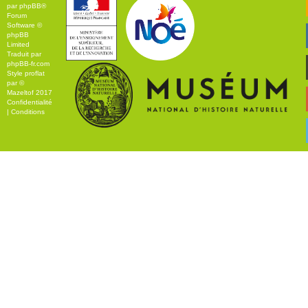
par
phpBB
®
Forum
Software ©
phpBB
Limited
Traduit par
phpBB-fr.com
Style
proflat
par ©
Mazeltof
2017
Confidentialité
|
Conditions