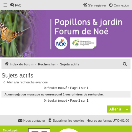
FAQ
S’enregistrer
Connexion
R
Index du forum
Rechercher
Sujets actifs
e
Sujets actifs
c
Aller à la recherche avancée
h
0 résultat trouvé • Page
1
sur
1
e
Aucun sujet ou message ne correspond à vos critères de recherche.
r
0 résultat trouvé • Page
1
sur
1
c
Aller à
h
Nous contacter
Supprimer les cookies
Heures au format
UTC+01:00
e
r
Développé